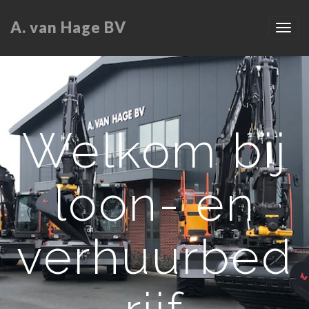
A. van Hage BV
Welkom bij
loon- en
verhuurbed